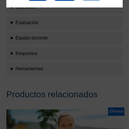
Objetivos
Evaluación
Equipo docente
Requisitos
Herramientas
Productos relacionados
¡Oferta!