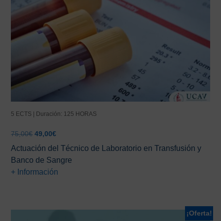
5 ECTS | Duración: 125 HORAS
El
El
75,00
€
49,00
€
precio
precio
Actuación del Técnico de Laboratorio en Transfusión y
original
actual
Banco de Sangre
era:
es:
+ Información
75,00€.
49,00€.
¡Oferta!