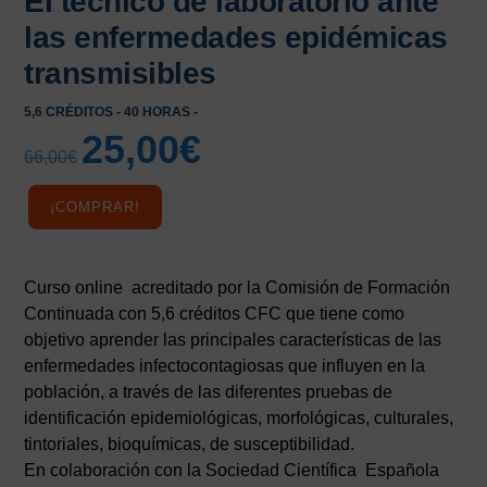
El técnico de laboratorio ante
las enfermedades epidémicas
transmisibles
5,6 CRÉDITOS - 40 HORAS -
25,00
€
El
El
66,00
€
precio
precio
original
actual
¡COMPRAR!
era:
es:
66,00€.
25,00€.
Curso online acreditado por la Comisión de Formación
Continuada con 5,6 créditos CFC que tiene como
objetivo aprender las principales características de las
enfermedades infectocontagiosas que influyen en la
población, a través de las diferentes pruebas de
identificación epidemiológicas, morfológicas, culturales,
tintoriales, bioquímicas, de susceptibilidad.
En colaboración con la Sociedad Científica Española