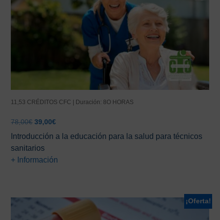
11,53 CRÉDITOS CFC | Duración: 8O HORAS
El
El
78,00
€
39,00
€
precio
precio
Introducción a la educación para la salud para técnicos
original
actual
sanitarios
era:
es:
+ Información
78,00€.
39,00€.
¡Oferta!