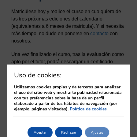
Matricúlese hoy y realice el curso en cualquiera de
las tres próximas ediciones del calendario
(equivalentes a 6 meses de matrícula). Y si necesita
más tiempo, no dude en ponerse en
contacto
con
nosotros.
Una vez finalizado el curso, tras la evaluación como
apto por el tutor, podrá descargar un certificado
provisional en el propio aula virtual. Posteriormente,
Uso de cookies:
y una vez finalizada la edición correspondiente, se
procederá a la emisión del diploma del curso
Utilizamos cookies propias y de terceros para analizar
acreditado por la Comisión de Formación
el uso del sitio web y mostrarte publicidad relacionada
con tus preferencias sobre la base de un perfil
Continuada de Profesionales Sanitarios. Este
elaborado a partir de tus hábitos de navegación (por
diploma se emitirá en formato electrónico.
ejemplo, páginas visitadas).
Política de cookies
Temario
Aceptar
Rechazar
Ajustes