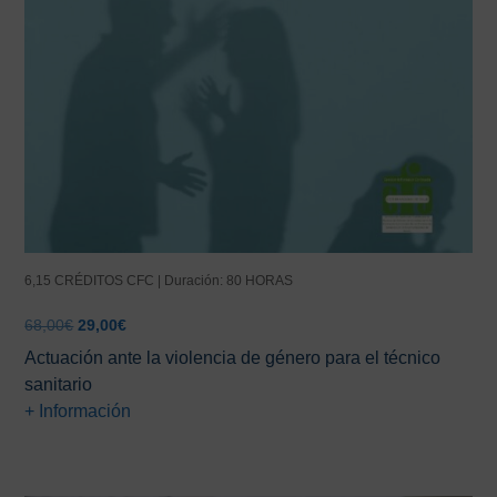
6,15 CRÉDITOS CFC | Duración: 80 HORAS
El
El
68,00
€
29,00
€
precio
precio
Actuación ante la violencia de género para el técnico
original
actual
sanitario
era:
es:
+ Información
68,00€.
29,00€.