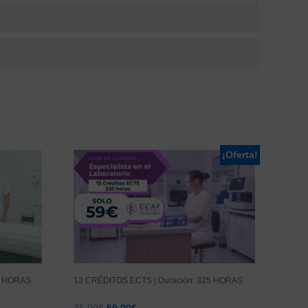
¡Oferta!
40 HORAS
13 CRÉDITOS ECTS | Duración: 325 HORAS
El
El