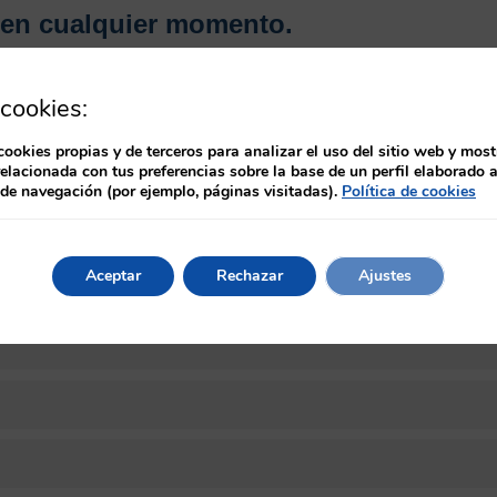
 en cualquier momento.
 las tres próximas ediciones del calendario (equivalentes a 6 m
cookies:
 apto por el tutor, podrá descargar un certificado provisional en
cookies propias y de terceros para analizar el uso del sitio web y most
relacionada con tus preferencias sobre la base de un perfil elaborado a
rá a la emisión del diploma del curso acreditado por la Comisi
 de navegación (por ejemplo, páginas visitadas).
Política de cookies
trónico.
Aceptar
Rechazar
Ajustes