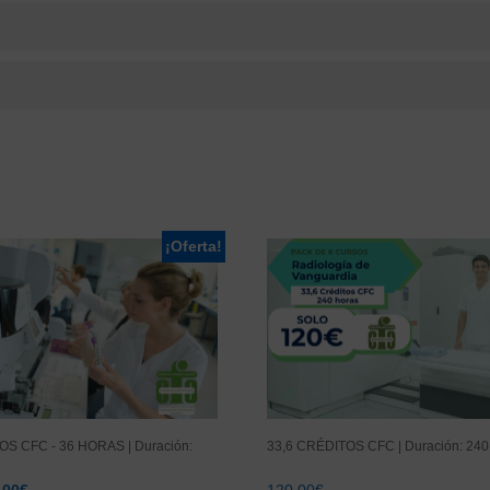
¡Oferta!
OS CFC - 36 HORAS | Duración:
33,6 CRÉDITOS CFC | Duración: 2
El