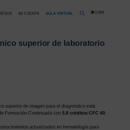
0,00€
RESOS
MI CUENTA
AULA VIRTUAL
cnico superior de laboratorio
co superior de imagen para el diagnóstico está
 de Formación Continuada con
5,6 créditos CFC 40
 conocimientos actualizados en hematología para