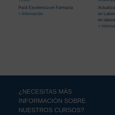
79,00
€
66,00
€
25
pr
Pack Excelencia en Farmacia
Actualiza
ori
+ Información
en Labor
era
en labora
66
+ Inform
¿NECESITAS MÁS
INFORMACIÓN SOBRE
NUESTROS CURSOS?