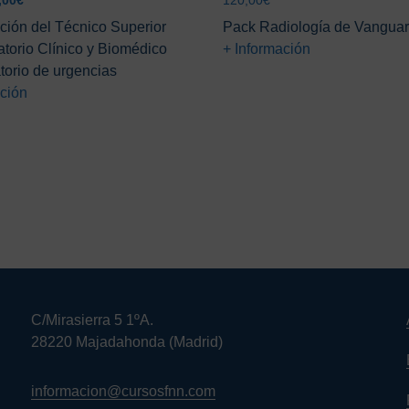
,00
€
120,00
€
ecio
precio
ción del Técnico Superior
Pack Radiología de Vanguar
ginal
actual
atorio Clínico y Biomédico
+ Información
:
es:
torio de urgencias
,00€.
25,00€.
ación
C/Mirasierra 5 1ºA.
28220 Majadahonda (Madrid)
informacion@cursosfnn.com