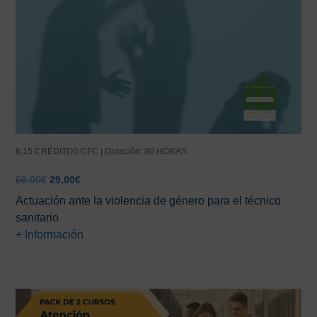
6,15 CRÉDITOS CFC | Duración: 80 HORAS
El
El
68,00
€
29,00
€
precio
precio
Actuación ante la violencia de género para el técnico
original
actual
sanitario
era:
es:
+ Información
68,00€.
29,00€.