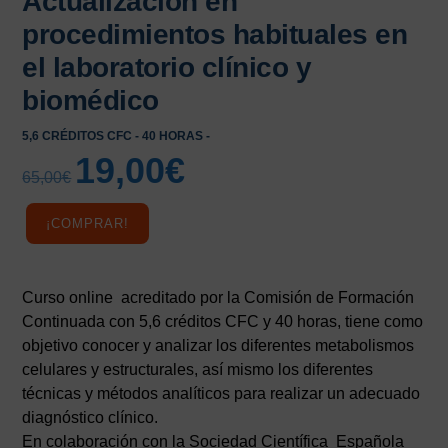
Actualización en
procedimientos habituales en
el laboratorio clínico y
biomédico
5,6 CRÉDITOS CFC - 40 HORAS -
19,00
€
El
El
65,00
€
precio
precio
original
actual
¡COMPRAR!
era:
es:
65,00€.
19,00€.
Curso online acreditado por la Comisión de Formación
Continuada con 5,6 créditos CFC y 40 horas, tiene como
objetivo conocer y analizar los diferentes metabolismos
celulares y estructurales, así mismo los diferentes
técnicas y métodos analíticos para realizar un adecuado
diagnóstico clínico.
En colaboración con la Sociedad Científica Española