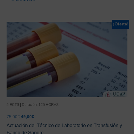
era:
es:
78,00€.
39,00€.
¡Oferta!
5 ECTS | Duración: 125 HORAS
El
El
75,00
€
49,00
€
precio
precio
Actuación del Técnico de Laboratorio en Transfusión y
original
actual
Banco de Sangre