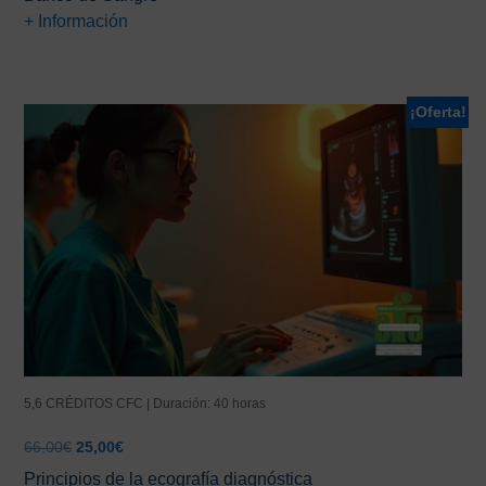
era:
es:
+ Información
75,00€.
49,00€.
¡Oferta!
5,6 CRÉDITOS CFC | Duración: 40 horas
El
El
66,00
€
25,00
€
precio
precio
Principios de la ecografía diagnóstica