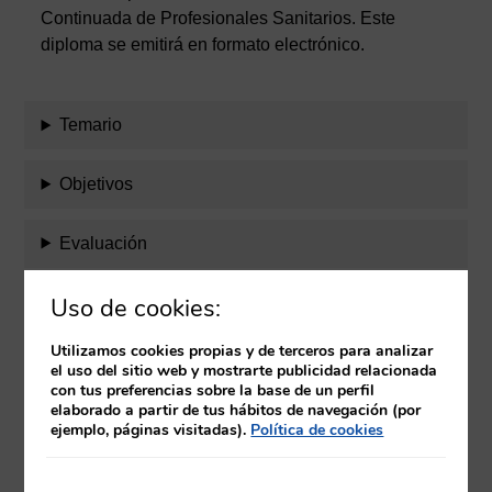
Continuada de Profesionales Sanitarios. Este
diploma se emitirá en formato electrónico.
Temario
Objetivos
Evaluación
Uso de cookies:
Equipo docente
Utilizamos cookies propias y de terceros para analizar
Requisitos
el uso del sitio web y mostrarte publicidad relacionada
con tus preferencias sobre la base de un perfil
elaborado a partir de tus hábitos de navegación (por
Herramientas
ejemplo, páginas visitadas).
Política de cookies