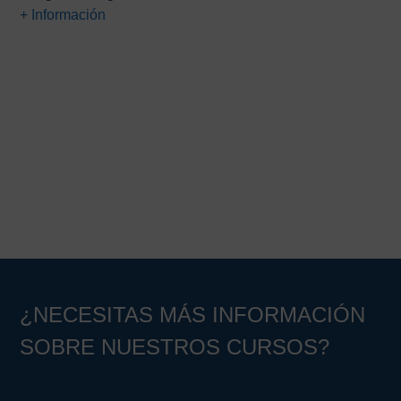
original
actual
+ Información
era:
es:
80,00€.
49,00€.
Barra
lateral
principal
¿NECESITAS MÁS INFORMACIÓN
SOBRE NUESTROS CURSOS?