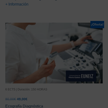
original
actual
+ Información
era:
es:
66,00€.
25,00€.
¡Oferta!
6 ECTS | Duración: 150 HORAS
El
El
80,00
€
49,00
€
precio
precio
Ecografía Diagnóstica