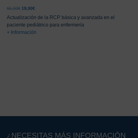
El
El
65,00
€
19,00
€
precio
precio
Actualización de la RCP básica y avanzada en el
original
actual
paciente pediátrico para enfermería
era:
es:
+ Información
65,00€.
19,00€.
Barra
lateral
principal
¿NECESITAS MÁS INFORMACIÓN