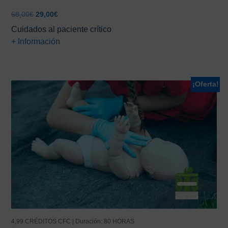
El
El
68,00
€
29,00
€
precio
precio
Cuidados al paciente crítico
original
actual
+ Información
era:
es:
68,00€.
29,00€.
¡Oferta!
4,99 CRÉDITOS CFC | Duración: 80 HORAS