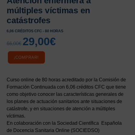
Atención enfermera a
múltiples víctimas en
catástrofes
6,06 CRÉDITOS CFC - 80 HORAS
29,00
€
El
El
66,00
€
precio
precio
original
actual
¡COMPRAR!
era:
es:
66,00€.
29,00€.
Curso online de 80 horas acreditado por la Comisión de
Formación Continuada con 6,06 créditos CFC que tiene
como objetivo conocer las características generales de
los planes de actuación sanitarios ante situaciones de
catástrofe, y en situaciones de atención a múltiples
víctimas.
En colaboración con la Sociedad Científica Española
de Docencia Sanitaria Online (SOCIEDSO)