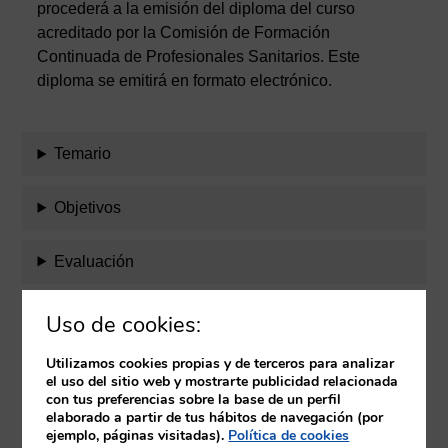
procederá a la emisión del diploma del curso
acreditado por la Comisión de Formación
Continuada de Profesionales Sanitarios. Este
diploma se emitirá en formato electrónico.
Temario
Objetivos
Evaluación
Equipo docente
Uso de cookies:
Utilizamos cookies propias y de terceros para analizar
Requisitos
el uso del sitio web y mostrarte publicidad relacionada
con tus preferencias sobre la base de un perfil
elaborado a partir de tus hábitos de navegación (por
Herramientas
ejemplo, páginas visitadas).
Política de cookies