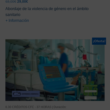
El
El
68,00
€
29,00
€
precio
precio
Abordaje de la violencia de género en el ámbito
original
actual
sanitario
era:
es:
+ Información
68,00€.
29,00€.
¡Oferta!
6.30 CRÉDITOS CFC - 37 HORAS | Duración: