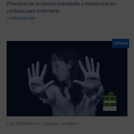
precio
precio
Principios de la electrocardiografía y monitorización
original
actual
cardiaca para enfermería
era:
es:
+ Información
65,00€.
25,00€.
¡Oferta!
7,28 CRÉDITOS CFC | Duración: 80 HORAS